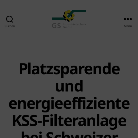
Suchen
Menü
GS
Industrietechnik
GmbH
Platzsparende
und
energieeffiziente
KSS-Filteranlage
bei Schweizer