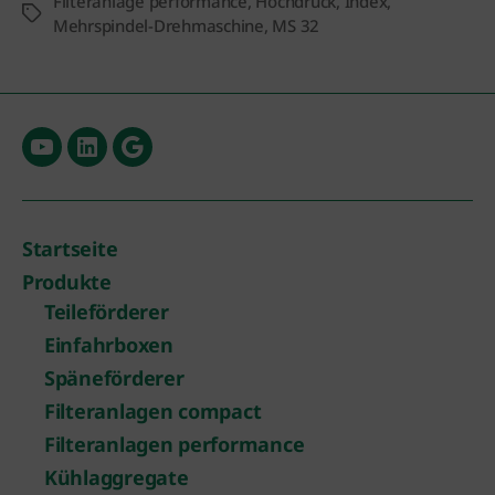
Filteranlage performance
,
Hochdruck
,
Index
,
Schlagwörter
Mehrspindel-Drehmaschine
,
MS 32
Menüeintrag
Menüeintrag
Menüeintrag
Startseite
Produkte
Teileförderer
Einfahrboxen
Späneförderer
Filteranlagen compact
Filteranlagen performance
Kühlaggregate