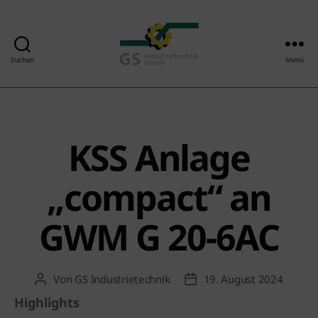
Suchen
Menü
GS
Industrietechnik
GmbH
KSS Anlage
„compact“ an
GWM G 20-6AC
Von
GS Industrietechnik
19. August 2024
Beitragsautor
Beitragsdatum
Highlights