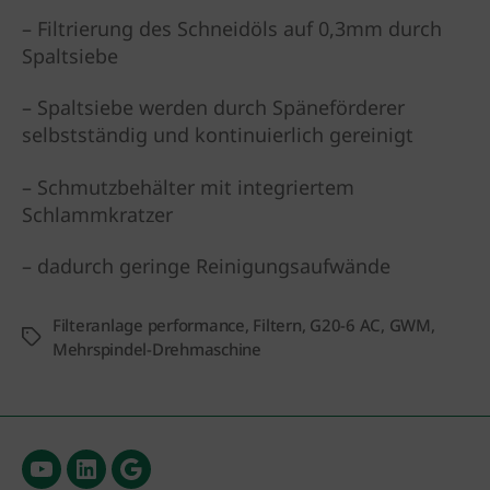
– Filtrierung des Schneidöls auf 0,3mm durch
Spaltsiebe
– Spaltsiebe werden durch Späneförderer
selbstständig und kontinuierlich gereinigt
– Schmutzbehälter mit integriertem
Schlammkratzer
– dadurch geringe Reinigungsaufwände
Filteranlage performance
,
Filtern
,
G20-6 AC
,
GWM
,
Schlagwörter
Mehrspindel-Drehmaschine
Menüeintrag
Menüeintrag
Menüeintrag